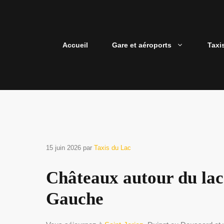
Aller
au
contenu
Accueil
Gare et aéroports
Taxi
15 juin 2026
par
Taxis du Lac
Châteaux autour du lac
Gauche