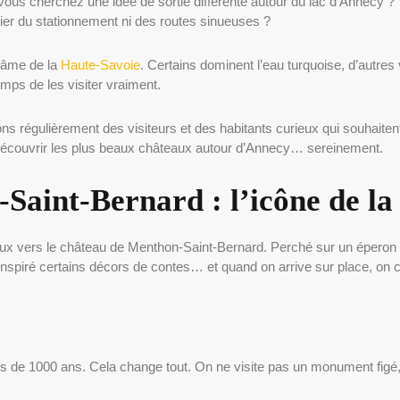
ous cherchez une idée de sortie différente autour du lac d’Annecy ? Vo
er du stationnement ni des routes sinueuses ?
l’âme de la
Haute-Savoie
. Certains dominent l’eau turquoise, d’autres 
mps de les visiter vraiment.
régulièrement des visiteurs et des habitants curieux qui souhaitent 
r découvrir les plus beaux châteaux autour d’Annecy… sereinement.
Saint-Bernard : l’icône de l
ux vers le château de Menthon-Saint-Bernard. Perché sur un éperon 
t inspiré certains décors de contes… et quand on arrive sur place, on
s de 1000 ans. Cela change tout. On ne visite pas un monument figé, m