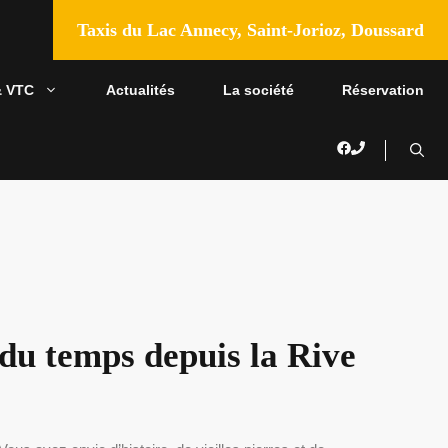
Taxis du Lac Annecy, Saint-Jorioz, Doussard
& VTC
Actualités
La société
Réservation
du temps depuis la Rive