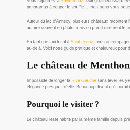
Vous séjournez à
Saint-Jorioz
, Duingt ou Doussard et v
panoramas à couper le souffle… mais sans vous souci
Autour du lac d’Annecy, plusieurs châteaux racontent 
admire souvent en photo, mais on prend rarement le te
En tant que taxi local à
Saint-Jorioz,
nous accompagnons 
au-delà. Voici notre guide pratique et chaleureux pou
Le château de Menthon-
Impossible de longer la
Rive Gauche
sans lever les ye
élégance presque irréelle. Beaucoup disent qu’il aurai
Pourquoi le visiter ?
Le château reste habité par la même famille depuis prè