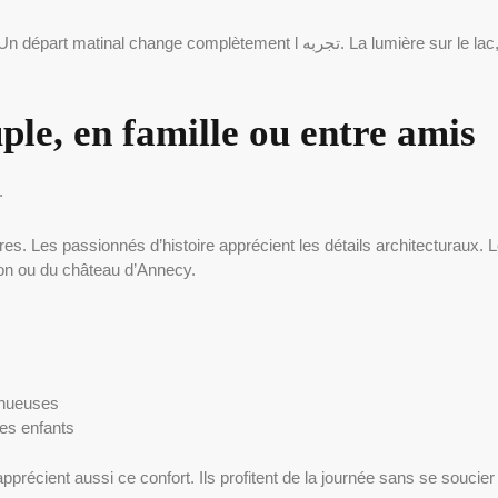
a lumière sur le lac, le calme des villages et la fluidité du trafic rendent la
ple, en famille ou entre amis
.
ures. Les passionnés d’histoire apprécient les détails architecturaux.
hon ou du château d’Annecy.
sinueuses
des enfants
récient aussi ce confort. Ils profitent de la journée sans se soucier 