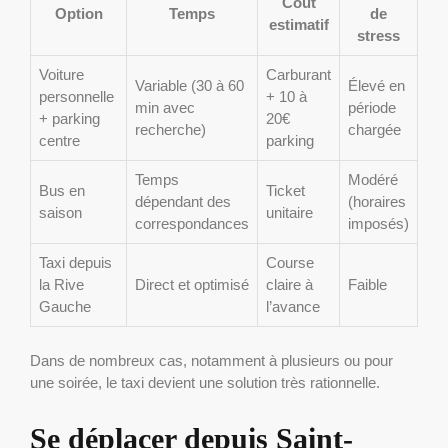
Coût
Option
Temps
de
estimatif
stress
Voiture
Carburant
Variable (30 à 60
Élevé en
personnelle
+ 10 à
min avec
période
+ parking
20€
recherche)
chargée
centre
parking
Temps
Modéré
Bus en
Ticket
dépendant des
(horaires
saison
unitaire
correspondances
imposés)
Taxi depuis
Course
la Rive
Direct et optimisé
claire à
Faible
Gauche
l’avance
Dans de nombreux cas, notamment à plusieurs ou pour
une soirée, le taxi devient une solution très rationnelle.
Se déplacer depuis Saint-