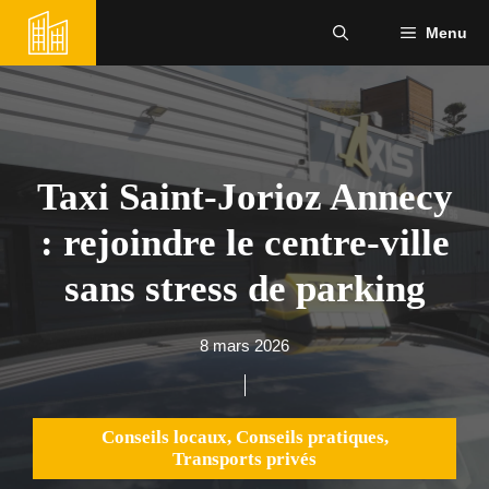
Aller
Menu
au
contenu
Taxi Saint-Jorioz Annecy
: rejoindre le centre-ville
sans stress de parking
8 mars 2026
Conseils locaux
,
Conseils pratiques
,
Transports privés