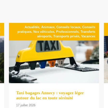
s
Actualités
,
Animaux
,
Conseils locaux
,
Conseils
s
pratiques
,
Nos véhicules
,
Professionnels
,
Transferts
aéroports
,
Transports privés
,
Vacances
Taxi bagages Annecy : voyagez léger
autour du lac en toute sérénité
17 juillet 2026