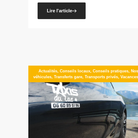
Lire l'article
Actualités
,
Conseils locaux
,
Conseils pratiques
,
No
véhicules
,
Transferts gare
,
Transports privés
,
Vacance