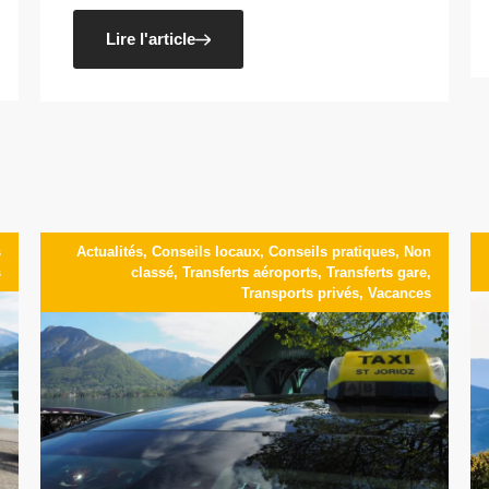
Lire l'article
s
Actualités
,
Conseils locaux
,
Conseils pratiques
,
Non
s
classé
,
Transferts aéroports
,
Transferts gare
,
Transports privés
,
Vacances