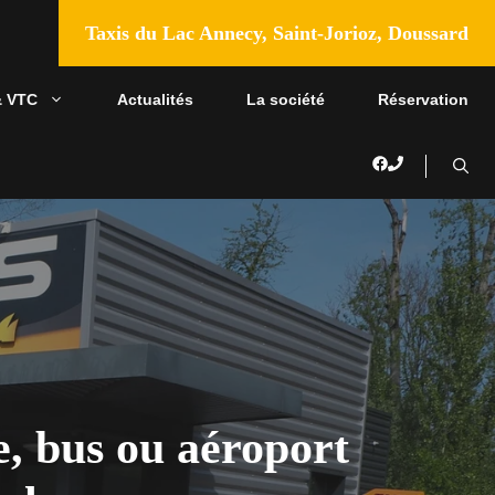
Taxis du Lac Annecy, Saint-Jorioz, Doussard
& VTC
Actualités
La société
Réservation
e, bus ou aéroport