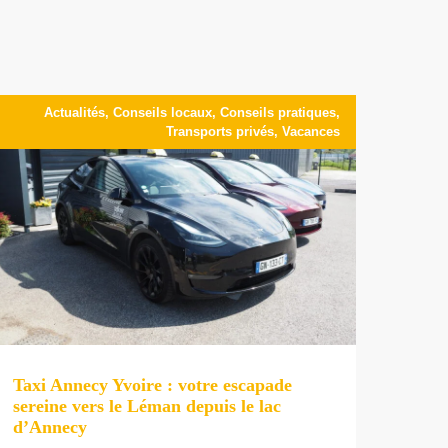
Actualités
,
Conseils locaux
,
Conseils pratiques
,
Transports privés
,
Vacances
Taxi Annecy Yvoire : votre escapade
sereine vers le Léman depuis le lac
d’Annecy