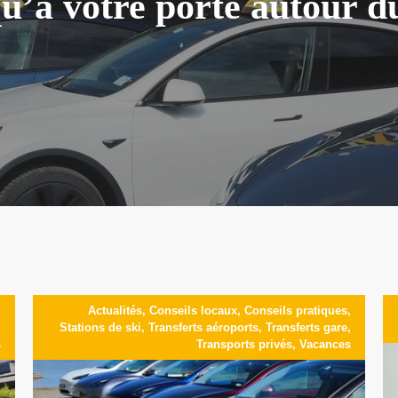
u’à votre porte autour d
n
Actualités
,
Conseils locaux
,
Conseils pratiques
,
,
Stations de ski
,
Transferts aéroports
,
Transferts gare
,
s
Transports privés
,
Vacances