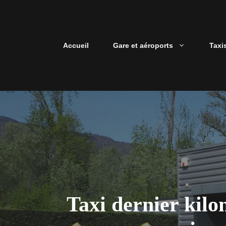
Aller
au
contenu
Accueil
Gare et aéroports
Taxi
Taxi dernier kilo