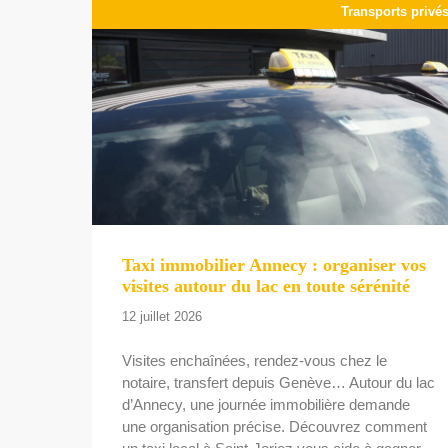
Transports privé
Taxi immobilier Annecy : organiser vos
visites autour du lac en toute sérénité
12 juillet 2026
Visites enchaînées, rendez-vous chez le
notaire, transfert depuis Genève… Autour du lac
d’Annecy, une journée immobilière demande
une organisation précise. Découvrez comment