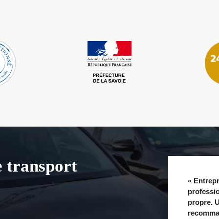
e transport
« Entrepr
professio
propre. U
recomman