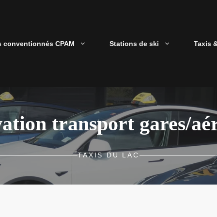
s conventionnés CPAM
Stations de ski
Taxis 
ation transport gares/aé
TAXIS DU LAC