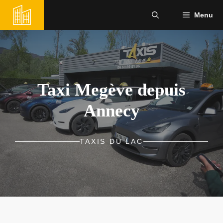
Aller
Menu
au
contenu
Taxi Megève depuis
Annecy
TAXIS DU LAC