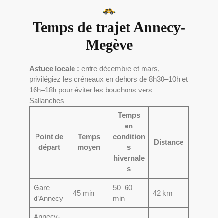
Temps de trajet Annecy-
Megève
Astuce locale :
entre décembre et mars,
privilégiez les créneaux en dehors de 8h30–10h et
16h–18h pour éviter les bouchons vers
Sallanches
Temps
en
Point de
Temps
condition
Distance
départ
moyen
s
hivernale
s
Gare
50–60
45 min
42 km
d’Annecy
min
Annecy-