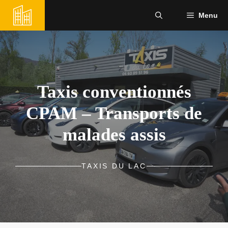
Aller
Menu
au
contenu
Taxis conventionnés
CPAM – Transports de
malades assis
TAXIS DU LAC