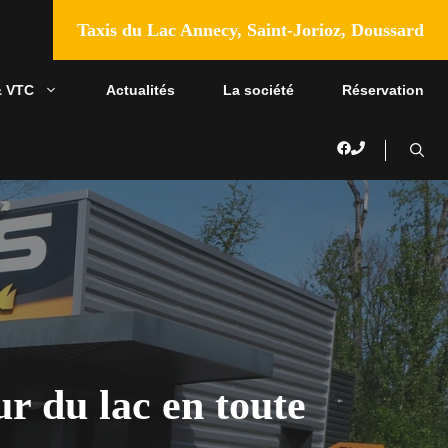
Taxis du Lac Annecy, Saint-Jorioz, Doussard
& VTC
Actualités
La société
Réservation
r du lac en toute