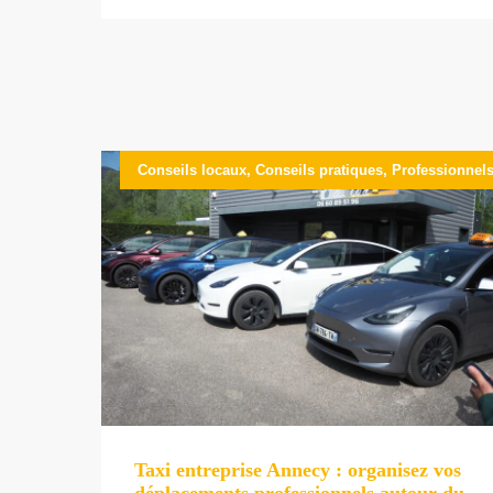
Conseils locaux
,
Conseils pratiques
,
Professionnel
Taxi entreprise Annecy : organisez vos
déplacements professionnels autour du