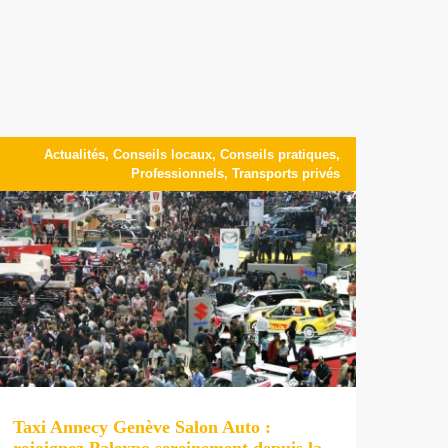
Actualités
,
Conseils locaux
,
Conseils pratiques
,
Professionnels
,
Transports privés
Taxi Annecy Genève Salon Auto :
rejoignez Palexpo sereinement depuis la