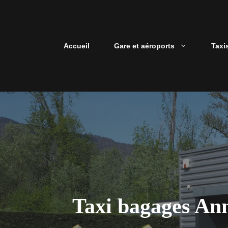
Aller
au
contenu
Accueil
Gare et aéroports
Taxi
Taxi bagages Ann