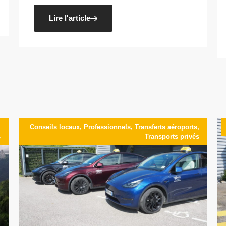
Lire l'article
,
Conseils locaux
,
Professionnels
,
Transferts aéroports
,
s
Transports privés