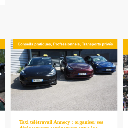
s
Conseils pratiques
,
Professionnels
,
Transports privés
Taxi télétravail Annecy : organiser ses
déplacements sereinement entre lac,