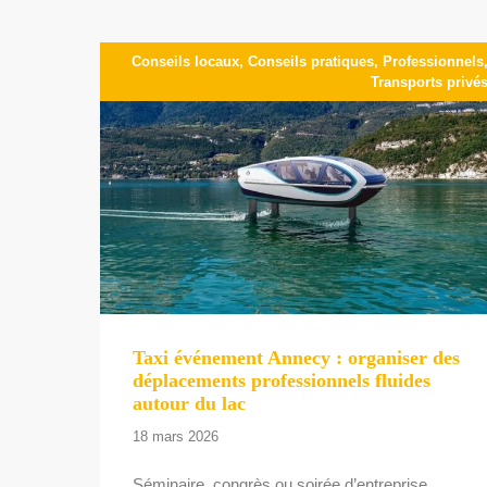
Conseils locaux
,
Conseils pratiques
,
Professionnels
Transports privé
Taxi événement Annecy : organiser des
déplacements professionnels fluides
autour du lac
18 mars 2026
Séminaire, congrès ou soirée d’entreprise