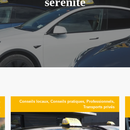
sérénité
s
Conseils locaux
,
Conseils pratiques
,
Professionnels
,
s
Transports privés
s