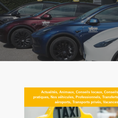
Actualités
,
Animaux
,
Conseils locaux
,
Conseil
pratiques
,
Nos véhicules
,
Professionnels
,
Transfert
aéroports
,
Transports privés
,
Vacance