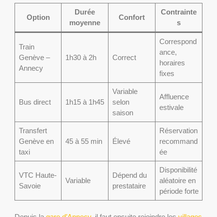
Durée
Contrainte
Option
Confort
moyenne
s
Correspond
Train
ance,
Genève –
1h30 à 2h
Correct
horaires
Annecy
fixes
Variable
Affluence
Bus direct
1h15 à 1h45
selon
estivale
saison
Transfert
Réservation
Genève en
45 à 55 min
Élevé
recommand
taxi
ée
Disponibilité
VTC Haute-
Dépend du
Variable
aléatoire en
Savoie
prestataire
période forte
Depuis la
gare d’Annecy
, il faut ensuite rejoindre les
villages