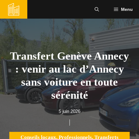
Aller
Menu
au
contenu
Transfert Genève Annecy
: venir au lac d’Annecy
sans voiture en toute
sérénité
5 juin 2026
Conseils locaux
,
Professionnels
,
Transferts