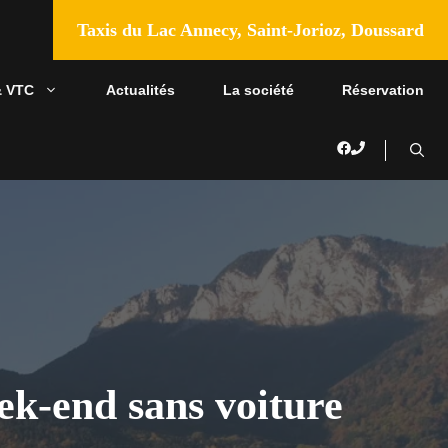
Taxis du Lac Annecy, Saint-Jorioz, Doussard
& VTC
Actualités
La société
Réservation
ek-end sans voiture