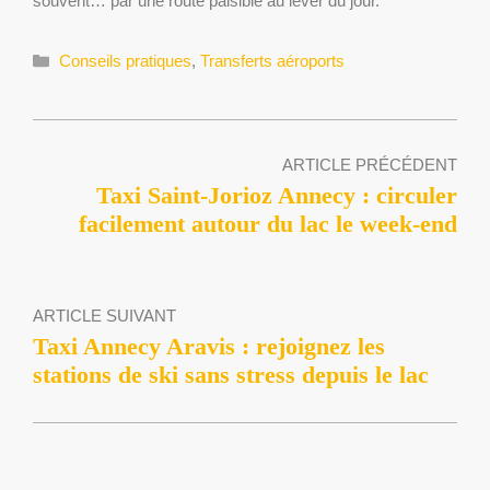
souvent… par une route paisible au lever du jour.
Catégories
Conseils pratiques
,
Transferts aéroports
ARTICLE PRÉCÉDENT
Taxi Saint-Jorioz Annecy : circuler
facilement autour du lac le week-end
ARTICLE SUIVANT
Taxi Annecy Aravis : rejoignez les
stations de ski sans stress depuis le lac