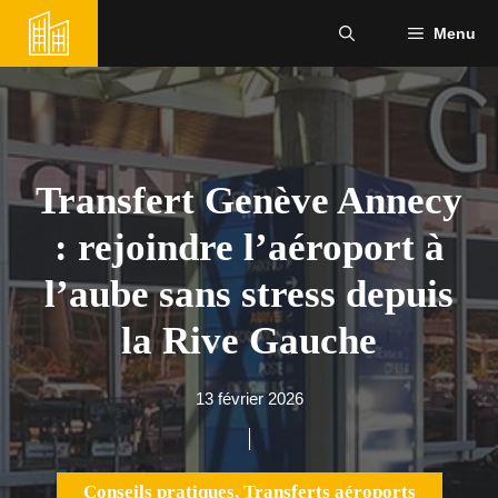
Aller
Menu
au
contenu
Transfert Genève Annecy
: rejoindre l’aéroport à
l’aube sans stress depuis
la Rive Gauche
13 février 2026
Conseils pratiques
,
Transferts aéroports