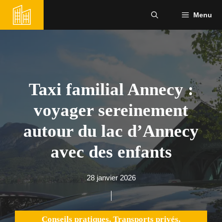
Aller
Menu
au
contenu
Taxi familial Annecy :
voyager sereinement
autour du lac d’Annecy
avec des enfants
28 janvier 2026
Conseils pratiques
,
Transports privés
,