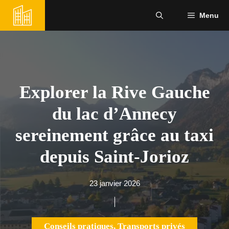
Aller
Menu
au
contenu
Explorer la Rive Gauche
du lac d’Annecy
sereinement grâce au taxi
depuis Saint-Jorioz
23 janvier 2026
Conseils pratiques
,
Transports privés