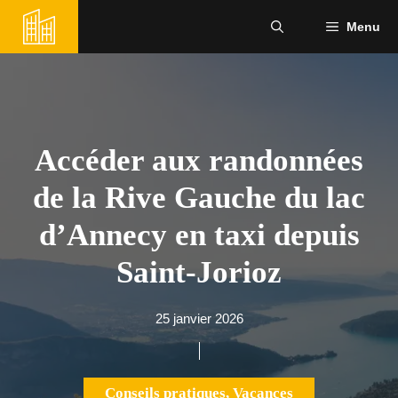
Aller
Menu
au
contenu
Accéder aux randonnées
de la Rive Gauche du lac
d’Annecy en taxi depuis
Saint-Jorioz
25 janvier 2026
Conseils pratiques
,
Vacances