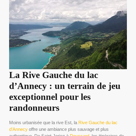
La Rive Gauche du lac
d’Annecy : un terrain de jeu
exceptionnel pour les
randonneurs
Moins urbanisée que la rive Est, la
Rive Gauche du lac
d’Annecy
offre une ambiance plus sauvage et plus
authentique. De Saint-Jorioz à
Doussard
, les itinéraires de