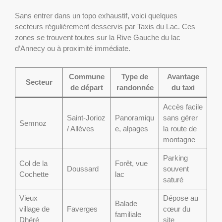
Sans entrer dans un topo exhaustif, voici quelques
secteurs régulièrement desservis par Taxis du Lac. Ces
zones se trouvent toutes sur la Rive Gauche du lac
d’Annecy ou à proximité immédiate.
Commune
Type de
Avantage
Secteur
de départ
randonnée
du taxi
Accès facile
Saint-Jorioz
Panoramiqu
sans gérer
Semnoz
/ Allèves
e, alpages
la route de
montagne
Parking
Col de la
Forêt, vue
Doussard
souvent
Cochette
lac
saturé
Vieux
Dépose au
Balade
village de
Faverges
cœur du
familiale
Dhéré
site