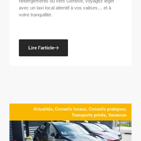
hébergements ou vers Genève, voyagez léger
avec un taxi local attentif à vos valises… et à
votre tranquillité.
Lire l'article
Actualités
,
Conseils locaux
,
Conseils pratiques
,
Transports privés
,
Vacances