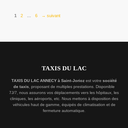
Page
Page
Page
1
2
…
6
→
suivant
TAXIS DU LAC
TAXIS DU LAC ANNECY à Saint-Jorioz
est votre
société
de taxis
, proposant de multiples prestations. Disponible
7J/7, nous assurons vos déplacements vers les hôpitaux, les
cliniques, les aéroports, etc. Nous mettons à disposition des
véhicules haut de gamme, équipés de climatisation et de
fermeture automatique.