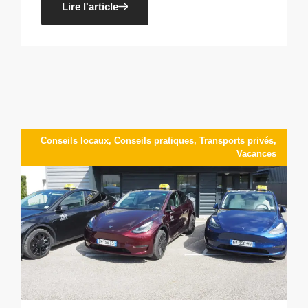
Lire l'article
Conseils locaux
,
Conseils pratiques
,
Transports privés
,
Vacances