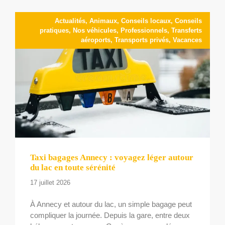
Actualités
,
Animaux
,
Conseils locaux
,
Conseils
pratiques
,
Nos véhicules
,
Professionnels
,
Transferts
aéroports
,
Transports privés
,
Vacances
Taxi bagages Annecy : voyagez léger autour
du lac en toute sérénité
17 juillet 2026
À Annecy et autour du lac, un simple bagage peut
compliquer la journée. Depuis la gare, entre deux