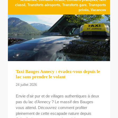
classé
,
Transferts aéroports
,
Transferts gare
,
Transports
privés
,
Vacances
Taxi Bauges Annecy : évadez-vous depuis le
lac sans prendre le volant
24 juillet 2026
Envie d’air pur et de villages authentiques à deux
pas du lac d’Annecy ? Le massif des Bauges
vous attend. Découvrez comment profiter
pleinement de cette escapade nature depuis