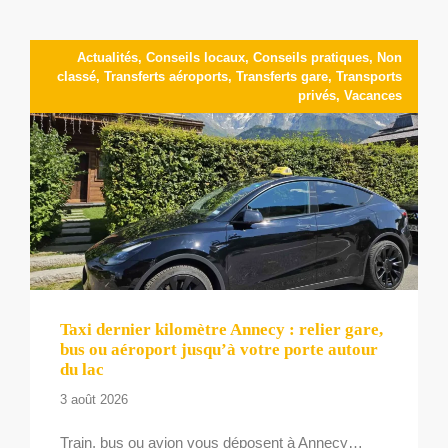
Actualités
,
Conseils locaux
,
Conseils pratiques
,
Non
classé
,
Transferts aéroports
,
Transferts gare
,
Transports
privés
,
Vacances
Taxi dernier kilomètre Annecy : relier gare,
bus ou aéroport jusqu’à votre porte autour
du lac
3 août 2026
Train, bus ou avion vous déposent à Annecy…