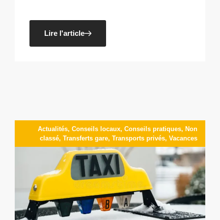
Lire l'article
Actualités
,
Conseils locaux
,
Conseils pratiques
,
Non
classé
,
Transferts gare
,
Transports privés
,
Vacances