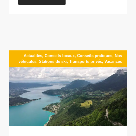
Actualités
,
Conseils locaux
,
Conseils pratiques
,
Nos
véhicules
,
Stations de ski
,
Transports privés
,
Vacances