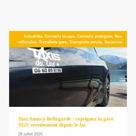
Actualités
,
Conseils locaux
,
Conseils pratiques
,
Nos
véhicules
,
Transferts gare
,
Transports privés
,
Vacances
Taxi Annecy Bellegarde : rejoignez la gare
TGV sereinement depuis le lac
26 juillet 2026