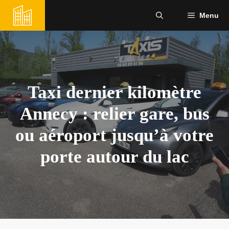
Aller
Menu
au
contenu
Taxi dernier kilomètre
Annecy : relier gare, bus
ou aéroport jusqu’à votre
porte autour du lac