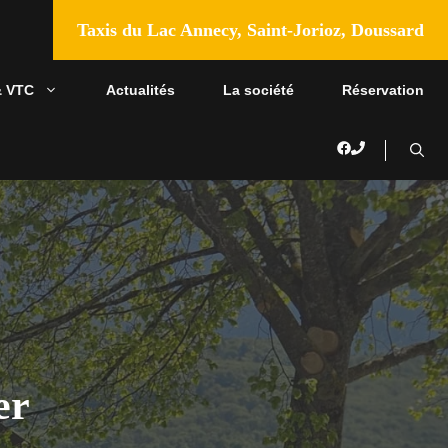
Taxis du Lac Annecy, Saint-Jorioz, Doussard
& VTC
Actualités
La société
Réservation
er