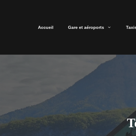
Aller
au
contenu
Accueil
Gare et aéroports
Taxi
T