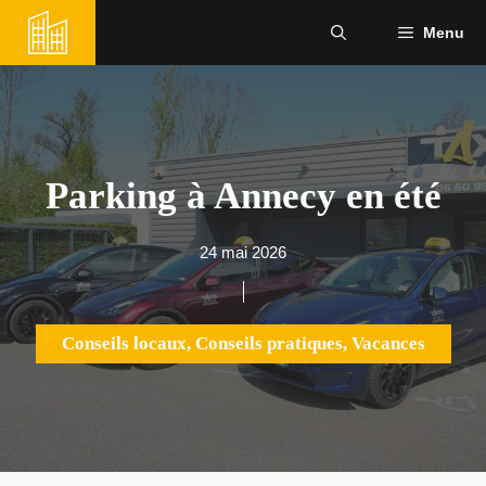
Aller
Menu
au
contenu
Parking à Annecy en été
24 mai 2026
Conseils locaux
,
Conseils pratiques
,
Vacances