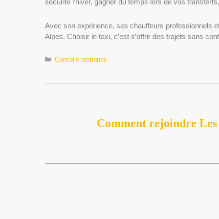
sécurité l’hiver, gagner du temps lors de vos transfert
Avec son expérience, ses chauffeurs professionnels 
Alpes. Choisir le taxi, c’est s’offrir des trajets sans
Catégories
Conseils pratiques
Comment rejoindre Les S