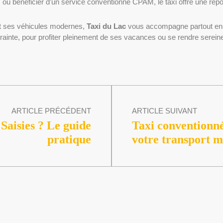
s, ou bénéficier d’un service conventionné CPAM, le taxi offre une ré
et ses véhicules modernes,
Taxi du Lac
vous accompagne partout en 
 contrainte, pour profiter pleinement de ses vacances ou se rendre sere
ARTICLE PRÉCÉDENT
ARTICLE SUIVANT
aisies ? Le guide
Taxi conventionn
pratique
votre transport mé