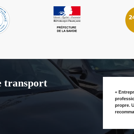
e transport
« Entrepr
professio
propre. U
recomman