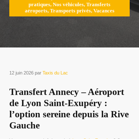
pratiques
,
Nos véhicules
,
Transferts
aéroports
,
Transports privés
,
Vacances
12 juin 2026
par
Taxis du Lac
Transfert Annecy – Aéroport
de Lyon Saint-Exupéry :
l’option sereine depuis la Rive
Gauche