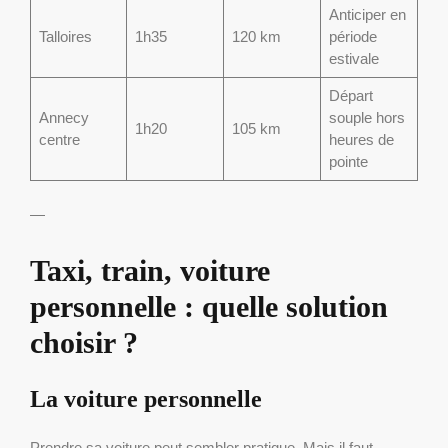
Anticiper en
Talloires
1h35
120 km
période
estivale
Départ
Annecy
souple hors
1h20
105 km
centre
heures de
pointe
—
Taxi, train, voiture
personnelle : quelle solution
choisir ?
La voiture personnelle
Prendre sa voiture peut sembler pratique. Mais il faut