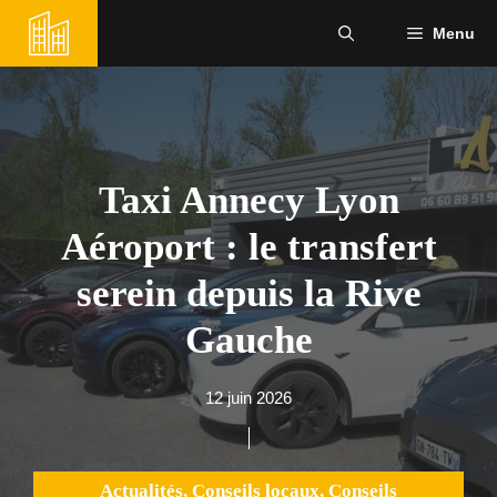
Aller
Menu
au
contenu
Taxi Annecy Lyon
Aéroport : le transfert
serein depuis la Rive
Gauche
12 juin 2026
Actualités
,
Conseils locaux
,
Conseils