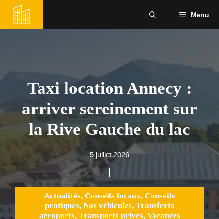
Aller
Menu
au
contenu
Taxi location Annecy :
arriver sereinement sur
la Rive Gauche du lac
5 juillet 2026
Actualités
,
Conseils locaux
,
Conseils
pratiques
,
Nos véhicules
,
Transferts
aéroports
,
Transports privés
,
Vacances