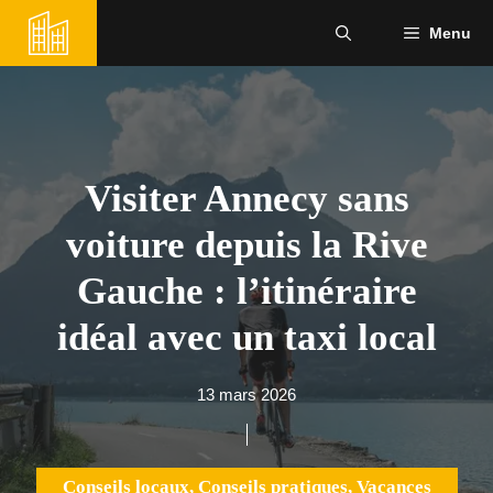
Aller
Menu
au
contenu
Visiter Annecy sans
voiture depuis la Rive
Gauche : l’itinéraire
idéal avec un taxi local
13 mars 2026
Conseils locaux
,
Conseils pratiques
,
Vacances