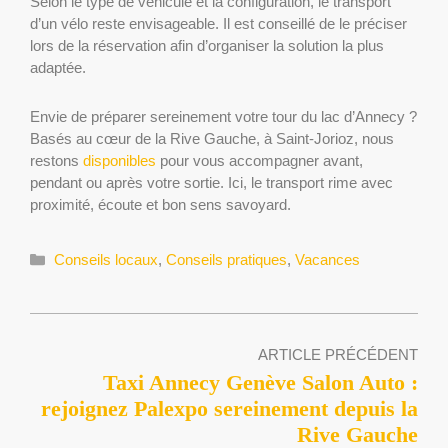
Selon le type de véhicule et la configuration, le transport
d’un vélo reste envisageable. Il est conseillé de le préciser
lors de la réservation afin d’organiser la solution la plus
adaptée.
Envie de préparer sereinement votre tour du lac d’Annecy ?
Basés au cœur de la Rive Gauche, à Saint-Jorioz, nous
restons
disponibles
pour vous accompagner avant,
pendant ou après votre sortie. Ici, le transport rime avec
proximité, écoute et bon sens savoyard.
Catégories
Conseils locaux
,
Conseils pratiques
,
Vacances
ARTICLE PRÉCÉDENT
Taxi Annecy Genève Salon Auto :
rejoignez Palexpo sereinement depuis la
Rive Gauche