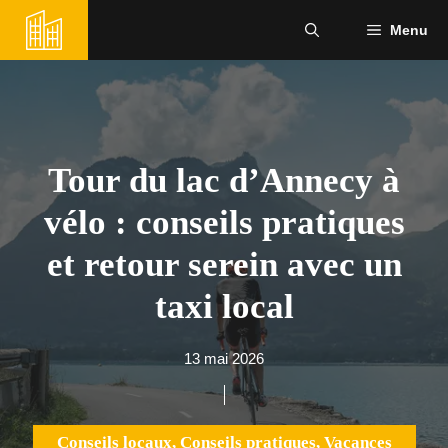
Aller
Menu
au
contenu
Tour du lac d’Annecy à
vélo : conseils pratiques
et retour serein avec un
taxi local
13 mai 2026
Conseils locaux
,
Conseils pratiques
,
Vacances