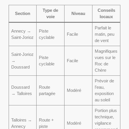
Type de
Conseils
Section
Niveau
voie
locaux
Parfait le
Annecy →
Piste
Facile
matin, peu
Saint-Jorioz
cyclable
de vent
Magnifiques
Saint-Jorioz
Piste
vues sur le
→
Facile
cyclable
Roc de
Doussard
Chère
Prévoir de
Doussard
Route
l’eau,
Modéré
→ Talloires
partagée
exposition
au soleil
Portion plus
technique,
Talloires →
Route +
Modéré
vigilance
Annecy
piste