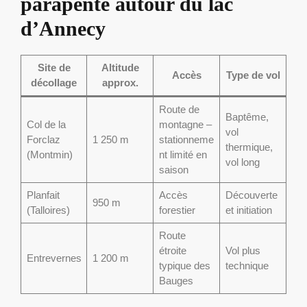
parapente autour du lac
d’Annecy
Site de
Altitude
Accès
Type de vol
décollage
approx.
Route de
Baptême,
Col de la
montagne –
vol
Forclaz
1 250 m
stationneme
thermique,
(Montmin)
nt limité en
vol long
saison
Planfait
Accès
Découverte
950 m
(Talloires)
forestier
et initiation
Route
étroite
Vol plus
Entrevernes
1 200 m
typique des
technique
Bauges