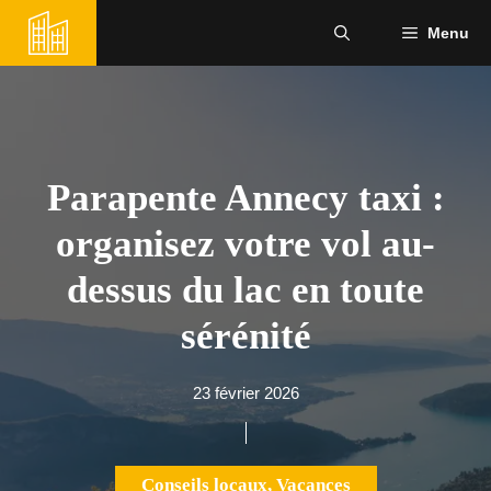
Aller
Menu
au
contenu
Parapente Annecy taxi :
organisez votre vol au-
dessus du lac en toute
sérénité
23 février 2026
Conseils locaux
,
Vacances