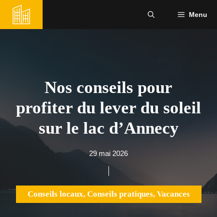
Aller
Menu
au
contenu
Nos conseils pour
profiter du lever du soleil
sur le lac d’Annecy
29 mai 2026
Conseils locaux
,
Conseils pratiques
,
Vacances