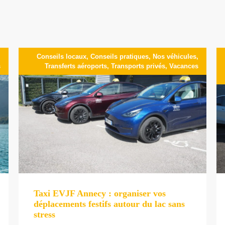
,
Conseils locaux
,
Conseils pratiques
,
Nos véhicules
,
s
Transferts aéroports
,
Transports privés
,
Vacances
Taxi EVJF Annecy : organiser vos
déplacements festifs autour du lac sans
stress