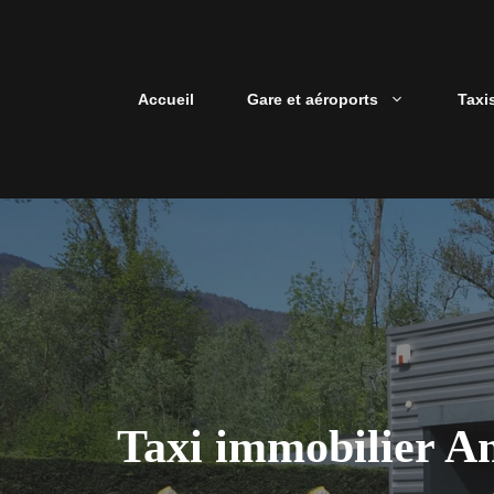
Aller
au
contenu
Accueil
Gare et aéroports
Taxi
Taxi immobilier Ann