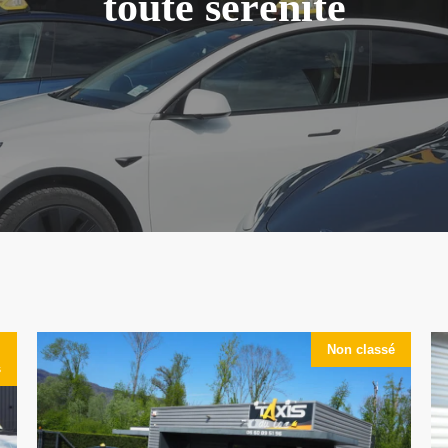
toute sérénité
,
Non classé
s