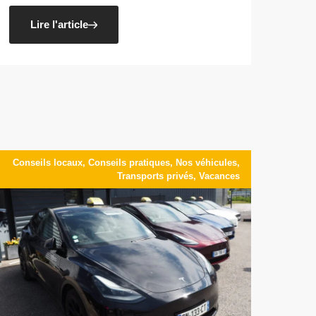
Lire l'article
Conseils locaux
,
Conseils pratiques
,
Nos véhicules
,
Transports privés
,
Vacances