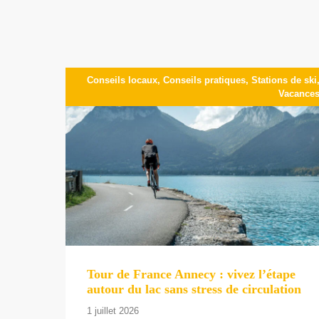
Conseils locaux
,
Conseils pratiques
,
Stations de ski
Vacance
Tour de France Annecy : vivez l’étape
autour du lac sans stress de circulation
1 juillet 2026