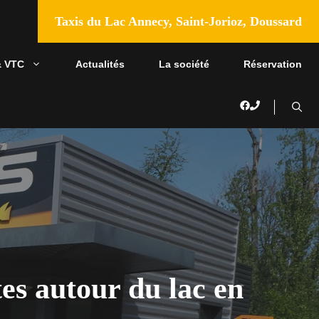
Taxis du Lac Annecy, Saint-Jorioz, Doussard
& VTC
Actualités
La société
Réservation
tes autour du lac en