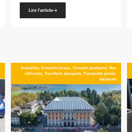
Lire l'article
s
Actualités
,
Conseils locaux
,
Conseils pratiques
,
Nos
s
véhicules
,
Transferts aéroports
,
Transports privés
,
Vacances