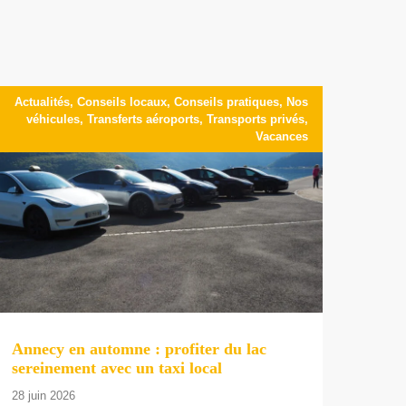
Actualités
,
Conseils locaux
,
Conseils pratiques
,
Nos
véhicules
,
Transferts aéroports
,
Transports privés
,
Vacances
Annecy en automne : profiter du lac
sereinement avec un taxi local
28 juin 2026