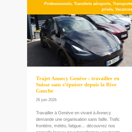
Professionnels
,
Transferts aéroports
,
Transport
privés
,
Vacance
Trajet Annecy Genève : travailler en
Suisse sans s’épuiser depuis la Rive
Gauche
26 juin 2026
Travailler à Genève en vivant à Annecy
demande une organisation sans faille. Trafic
frontière, météo, fatigue… découvrez nos