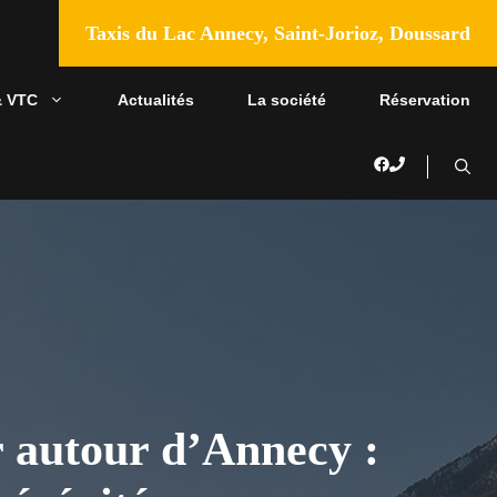
Taxis du Lac Annecy, Saint-Jorioz, Doussard
& VTC
Actualités
La société
Réservation
er autour d’Annecy :