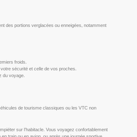
vent des portions verglacées ou enneigées, notamment
miers froids.
votre sécurité et celle de vos proches.
ez du voyage.
véhicules de tourisme classiques ou les VTC non
 empiéter sur l’habitacle. Vous voyagez confortablement
 en train ou en avion, ou après une journée sportive