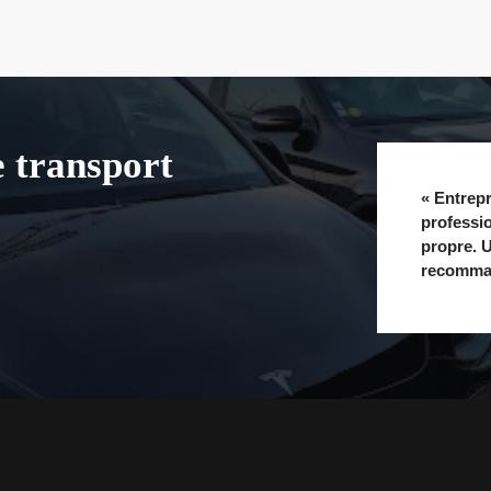
e transport
« Entrepr
professio
propre. U
recomman