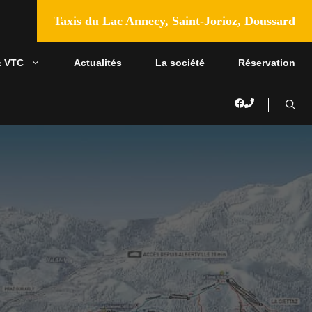
Taxis du Lac Annecy, Saint-Jorioz, Doussard
& VTC
Actualités
La société
Réservation