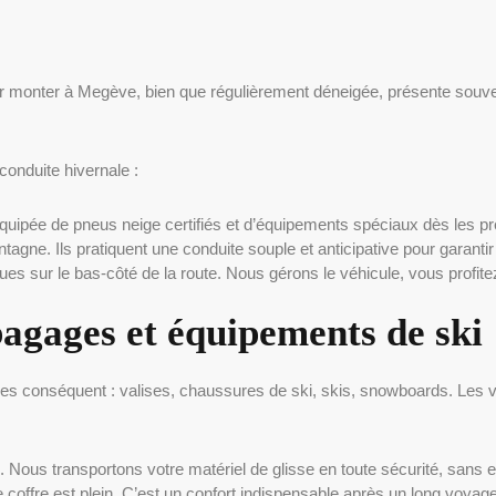
our monter à Megève, bien que régulièrement déneigée, présente sou
 conduite hivernale :
ipée de pneus neige certifiés et d’équipements spéciaux dès les pre
gne. Ils pratiquent une conduite souple et anticipative pour garantir 
s sur le bas-côté de la route. Nous gérons le véhicule, vous profit
bagages et équipements de ski
es conséquent : valises, chaussures de ski, skis, snowboards. Les 
l. Nous transportons votre matériel de glisse en toute sécurité, sans
 coffre est plein. C’est un confort indispensable après un long voyage