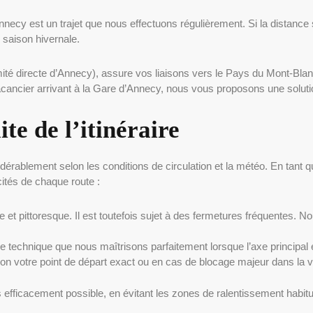
nnecy est un trajet que nous effectuons régulièrement. Si la distance s
 saison hivernale.
imité directe d’Annecy), assure vos liaisons vers le Pays du Mont-Bl
ancier arrivant à la Gare d’Annecy, nous vous proposons une solution
te de l’itinéraire
sidérablement selon les conditions de circulation et la météo. En tan
ités de chaque route :
ide et pittoresque. Il est toutefois sujet à des fermetures fréquentes. N
ve technique que nous maîtrisons parfaitement lorsque l’axe principal 
lon votre point de départ exact ou en cas de blocage majeur dans la v
us efficacement possible, en évitant les zones de ralentissement habi